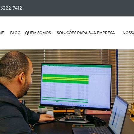
 3222-7412
ME
BLOG
QUEM SOMOS
SOLUÇÕES PARA SUA EMPRESA
NOSSO
SUA EMPRESA ESTÁ CRESCENDO MAS SEU LUCRO
SERVIÇOS CONTÁBEIS
ESTÁ ENCOLHENDO?
CONSULTORIA TRIBUTÁRIA
CRESCER SEM ESTRUTURA: ATÉ QUANDO ISSO
RELAÇÕES TRABALHISTAS
SUSTENTA?
ATOS SOCIETÁRIOS
REFORMA, CAOS E OPORTUNIDADE
CONSULTORIA EMPRESARIAL
HOLDING E PLANEJAMENTO SUCESSÓRIO
AUDITORIA INTERNA