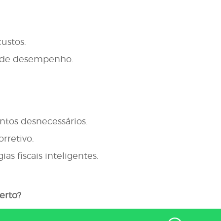
ustos.
s de desempenho.
ntos desnecessários.
rretivo.
as fiscais inteligentes.
erto?